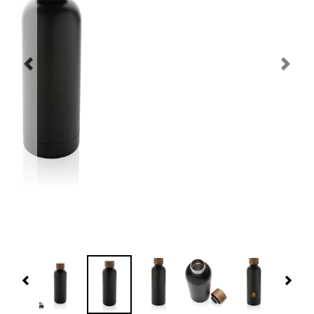
Navidad 🎄 Invierno
Tecnología
Más Regalos
Fabricación
WooCommerce Cart
Previous
Nex