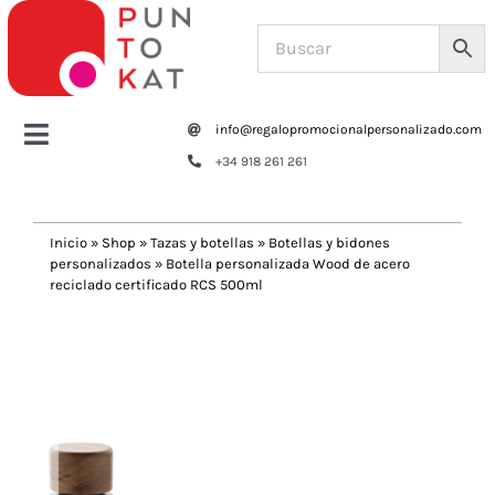
Saltar
al
contenido
info@regalopromocionalpersonalizado.com
Toggle
+34 918 261 261
Navigation
Home
Inicio
»
Shop
»
Tazas y botellas
»
Botellas y bidones
personalizados
»
Botella personalizada Wood de acero
Tazas y botellas
reciclado certificado RCS 500ml
Previous
Next
Bolsas – Mochilas
Oficina
Escritura