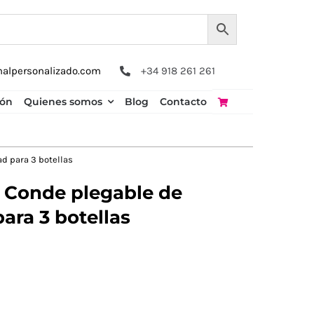
nalpersonalizado.com
+34 918 261 261
ión
Quienes somos
Blog
Contacto
ad para 3 botellas
o Conde plegable de
ara 3 botellas