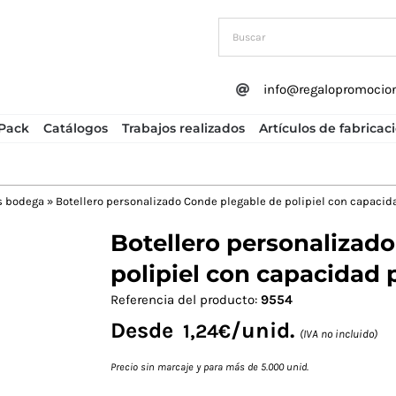
info@regalopromocio
Pack
Catálogos
Trabajos realizados
Artículos de fabricac
s bodega
»
Botellero personalizado Conde plegable de polipiel con capacid
Botellero personalizad
polipiel con capacidad p
Referencia del producto:
9554
Desde
/unid.
1,24
€
(IVA no incluido)
Precio sin marcaje y para más de 5.000 unid.