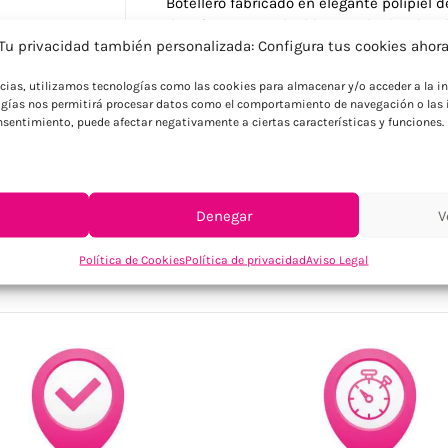
Botellero fabricado en elegante polipiel 
de refuerzo en color blanco. Diseño plega
Tu privacidad también personalizada: Configura tus cookies ahor
Ideal para empresas del sector vitiviníc
corporativos relacionados con el mundo 
ncias, utilizamos tecnologías como las cookies para almacenar y/o acceder a la in
funcional.
gías nos permitirá procesar datos como el comportamiento de navegación o las i
consentimiento, puede afectar negativamente a ciertas características y funciones.
Denegar
V
SKU:
9554
Categorías:
Cocina / Bodega
,
Hogar
,
Otros acces
Política de Cookies
Política de privacidad
Aviso Legal