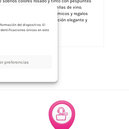
de sobrios colores rosado y tinto con pespuntes
ble con capacidad para 3 botellas de vino.
a
ola, bodegas, eventos gastronómicos y regalos
del vino que buscan presentación elegante y
formación del dispositivo. El
dentificaciones únicas en este
er preferencias
orios bodega