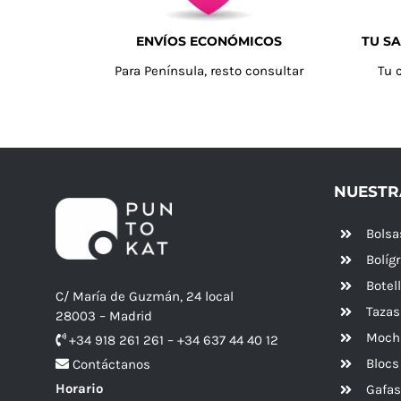
ENVÍOS ECONÓMICOS
TU SA
Para Península, resto consultar
Tu 
NUESTR
Bolsa
Bolíg
Botel
C/ María de Guzmán, 24 local
Tazas
28003 – Madrid
Mochi
+34 918 261 261 – +34 637 44 40 12
Blocs
Contáctanos
Horario
Gafas