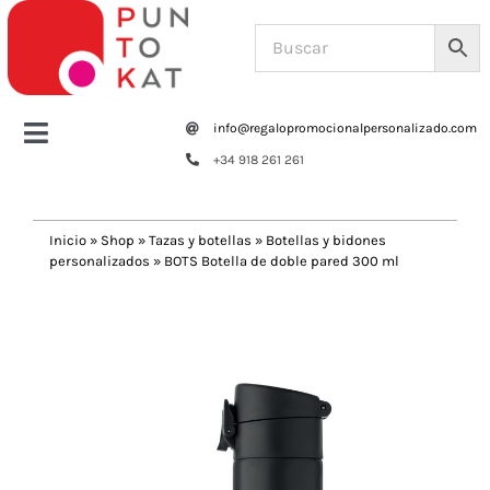
Saltar
al
contenido
info@regalopromocionalpersonalizado.com
Toggle
+34 918 261 261
Navigation
Home
Inicio
»
Shop
»
Tazas y botellas
»
Botellas y bidones
personalizados
»
BOTS Botella de doble pared 300 ml
Tazas y botellas
Previous
Next
Bolsas – Mochilas
Oficina
Escritura