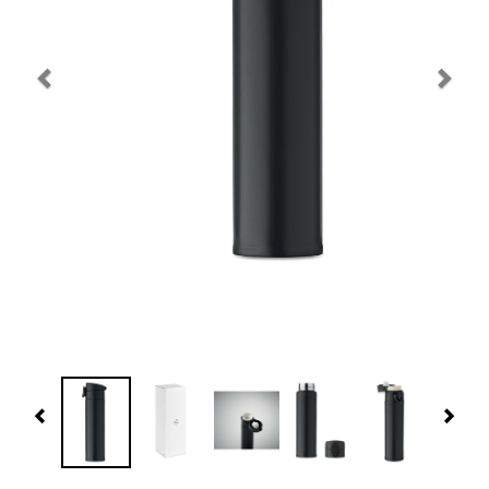
Navidad 🎄 Invierno
Tecnología
Más Regalos
Fabricación
WooCommerce Cart
Previous
Nex