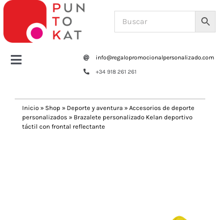
Saltar
al
contenido
info@regalopromocionalpersonalizado.com
Toggle
+34 918 261 261
Navigation
Home
Inicio
»
Shop
»
Deporte y aventura
»
Accesorios de deporte
personalizados
»
Brazalete personalizado Kelan deportivo
Tazas y botellas
táctil con frontal reflectante
Previous
Next
Bolsas – Mochilas
Oficina
Escritura