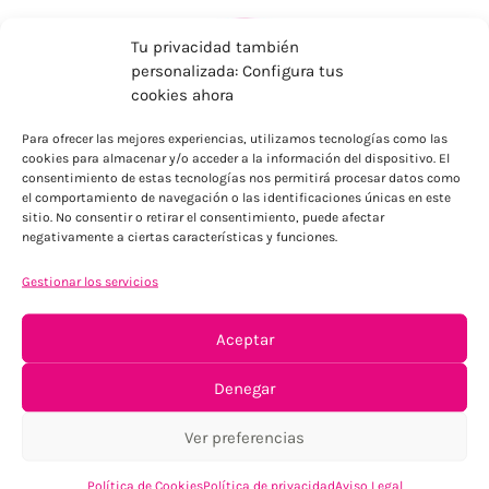
Tu privacidad también
personalizada: Configura tus
cookies ahora
Para ofrecer las mejores experiencias, utilizamos tecnologías como las
cookies para almacenar y/o acceder a la información del dispositivo. El
ENVÍOS ECONÓMICOS
consentimiento de estas tecnologías nos permitirá procesar datos como
el comportamiento de navegación o las identificaciones únicas en este
Para Península, resto consultar
sitio. No consentir o retirar el consentimiento, puede afectar
negativamente a ciertas características y funciones.
Gestionar los servicios
Aceptar
Denegar
TU SATISFACCIÓN = LA NUESTRA
Ver preferencias
Tu confianza, nuestro objetivo
Política de Cookies
Política de privacidad
Aviso Legal