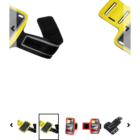
Navidad 🎄 Invierno
Tecnología
Más Regalos
Fabricación
WooCommerce Cart
Previous
Nex