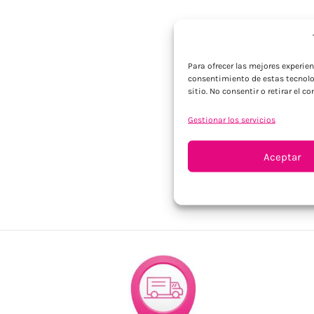
Para ofrecer las mejores experie
consentimiento de estas tecnolo
sitio. No consentir o retirar el 
Gestionar los servicios
Aceptar