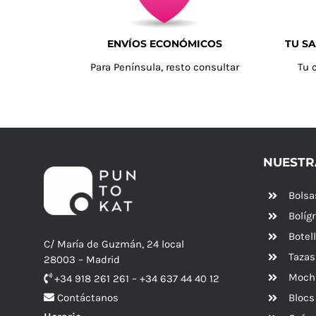
ENVÍOS ECONÓMICOS
TU SA
Para Península, resto consultar
Tu 
NUESTR
Bolsa
Bolíg
Botel
C/ María de Guzmán, 24 local
Tazas
28003 – Madrid
Mochi
+34 918 261 261 – +34 637 44 40 12
Blocs
Contáctanos