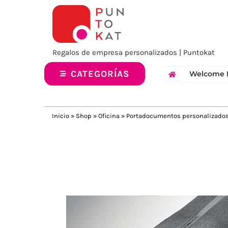
Saltar
al
contenido
Regalos de empresa personalizados | Puntokat
CATEGORÍAS
Welcome 
Inicio
»
Shop
»
Oficina
»
Portadocumentos personalizado
Previous