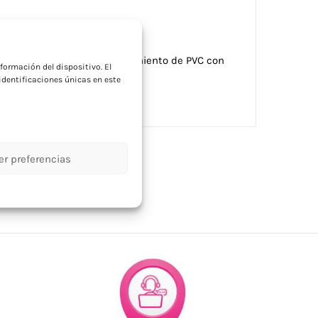
a
ntos en RPET 300D y revestimiento de PVC con
formación del dispositivo. El
dentificaciones únicas en este
er preferencias
izados