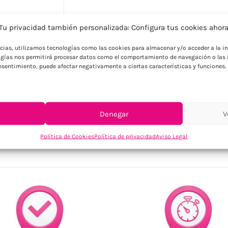
Descripción
Tu privacidad también personalizada: Configura tus cookies ahor
Bolsa para objetos personales o docume
ncias, utilizamos tecnologías como las cookies para almacenar y/o acceder a la in
correa. Tejido resistente al agua.
gías nos permitirá procesar datos como el comportamiento de navegación o las i
consentimiento, puede afectar negativamente a ciertas características y funciones.
Denegar
V
SKU:
MO2754-03
Categorías:
Oficina
,
Portadocumentos personal
Política de Cookies
Política de privacidad
Aviso Legal