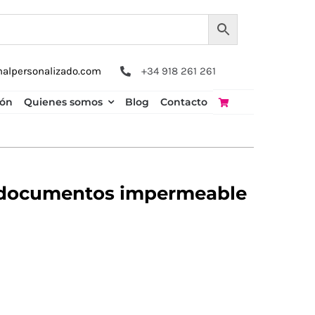
nalpersonalizado.com
+34 918 261 261
ión
Quienes somos
Blog
Contacto
documentos impermeable