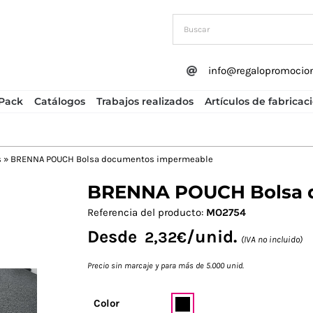
info@regalopromocio
Pack
Catálogos
Trabajos realizados
Artículos de fabricac
s
»
BRENNA POUCH Bolsa documentos impermeable
BRENNA POUCH Bolsa 
Next
Referencia del producto:
MO2754
Desde
/unid.
2,32
€
(IVA no incluido)
Precio sin marcaje y para más de 5.000 unid.
Color