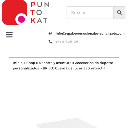
Saltar
al
contenido
info@regalopromocionalpersonalizado.com
Toggle
+34 918 261 261
Navigation
Home
Inicio
»
Shop
»
Deporte y aventura
»
Accesorios de deporte
personalizados
»
BRILLO Cuerda de luces LED retráctil
Tazas y botellas
Previous
Next
Bolsas – Mochilas
Oficina
Escritura