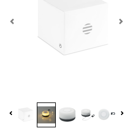
Navidad 🎄 Invierno
Tecnología
Más Regalos
Fabricación
WooCommerce Cart
Previous
Nex