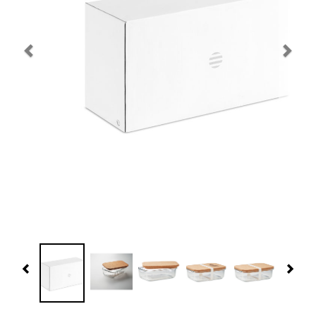
Navidad 🎄 Invierno
Tecnología
Más Regalos
Fabricación
WooCommerce Cart
Previous
Nex