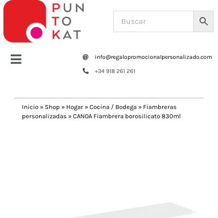
Saltar
al
contenido
info@regalopromocionalpersonalizado.com
Toggle
+34 918 261 261
Navigation
Home
Inicio
»
Shop
»
Hogar
»
Cocina / Bodega
»
Fiambreras
personalizadas
»
CANOA Fiambrera borosilicato 830ml
Tazas y botellas
Previous
Next
Bolsas – Mochilas
Oficina
Escritura