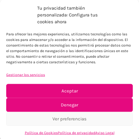
Tu privacidad también
personalizada: Configura tus
cookies ahora
Para ofrecer las mejores experiencias, utilizamos tecnologías como las
ENVÍOS ECONÓMICOS
cookies para almacenar y/o acceder a la información del dispositivo. El
consentimiento de estas tecnologías nos permitirá procesar datos como
Para Península, resto consultar
el comportamiento de navegación o las identificaciones únicas en este
sitio. No consentir o retirar el consentimiento, puede afectar
negativamente a ciertas características y funciones.
Gestionar los servicios
Aceptar
TU SATISFACCIÓN = LA NUESTRA
Denegar
Tu confianza, nuestro objetivo
Ver preferencias
Política de Cookies
Política de privacidad
Aviso Legal