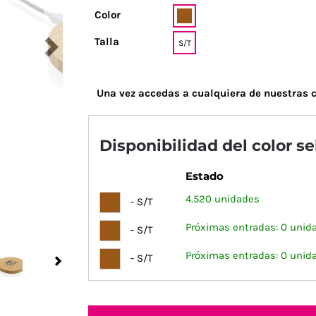
Color
Talla
S/T
Una vez accedas a cualquiera de nuestras c
Disponibilidad del color s
Estado
4.520 unidades
- S/T
Próximas entradas: 0 unid
- S/T
Próximas entradas: 0 unid
- S/T
Next