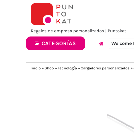
Saltar
al
contenido
Regalos de empresa personalizados | Puntokat
CATEGORÍAS
Welcome 
Inicio
»
Shop
»
Tecnología
»
Cargadores personalizados
»
Previous