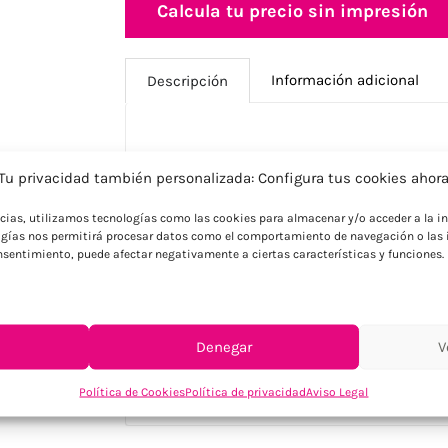
Calcula tu precio sin impresión
Información adicional
Descripción
Descripción
Tu privacidad también personalizada: Configura tus cookies ahor
Tu logo o marca en este cargador inalámb
ncias, utilizamos tecnologías como las cookies para almacenar y/o acceder a la in
bambú FSC® de 15W. Compatible carga in
gías nos permitirá procesar datos como el comportamiento de navegación o las i
iPhone 8 en adelante. Libre PVC. Incluye 
consentimiento, puede afectar negativamente a ciertas características y funciones.
reciclado certificado RCS. Presentado en 
9V/2A, 12V/1.5A. Salida inalámbrica 5V/1A,
que buscan máxima velocidad carga inal
certificados FSC® y cables reciclados ce
Denegar
V
sostenibilidad y rendimiento.
Política de Cookies
Política de privacidad
Aviso Legal