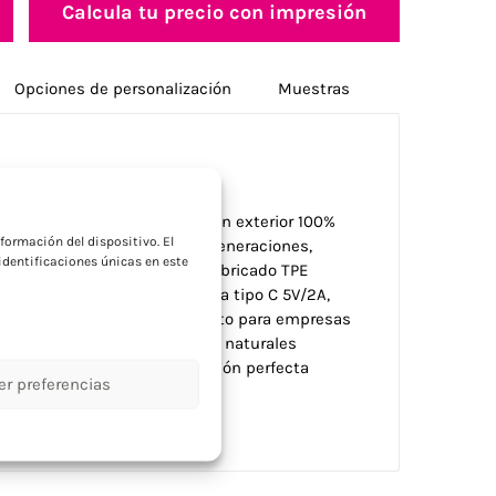
Calcula tu precio con impresión
Opciones de personalización
Muestras
a
rico ultrarrápido fabricado con exterior 100%
formación del dispositivo. El
alámbrica Android últimas generaciones,
dentificaciones únicas en este
cable carga tipo C de 150cm fabricado TPE
caja kraft mixta FSC®. Entrada tipo C 5V/2A,
 9V/1.1A, 9V/1.67A (15W). Perfecto para empresas
ámbrica con materiales 100% naturales
rtificados RCS para combinación perfecta
er preferencias