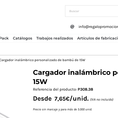
info@regalopromocio
Pack
Catálogos
Trabajos realizados
Artículos de fabricac
Cargador inalámbrico personalizado de bambú de 15W
Cargador inalámbrico 
Next
15W
Referencia del producto:
P308.38
Desde
/unid.
7,65
€
(IVA no incluido)
Precio sin marcaje y para más de 5.000 unid.