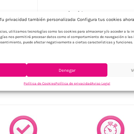
Descripción
Tu privacidad también personalizada: Configura tus cookies ahor
Cargador inalámbrico para coche 15W , alm
ncias, utilizamos tecnologías como las cookies para almacenar y/o acceder a la in
bordes se pueden cortar para adaptarse a
gías nos permitirá procesar datos como el comportamiento de navegación o las i
cm
consentimiento, puede afectar negativamente a ciertas características y funciones.
Denegar
V
SKU:
MO2651-03
Categorías:
Cargadores personalizados
,
Tecnolo
Política de Cookies
Política de privacidad
Aviso Legal