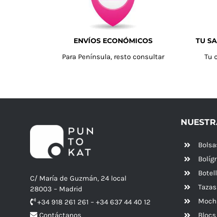
ENVÍOS ECONÓMICOS
TU SA
Para Península, resto consultar
Tu 
NUESTR
Bolsa
Bolíg
Botel
C/ María de Guzmán, 24 local
Tazas
28003 – Madrid
Mochi
+34 918 261 261 – +34 637 44 40 12
Blocs
Contáctanos