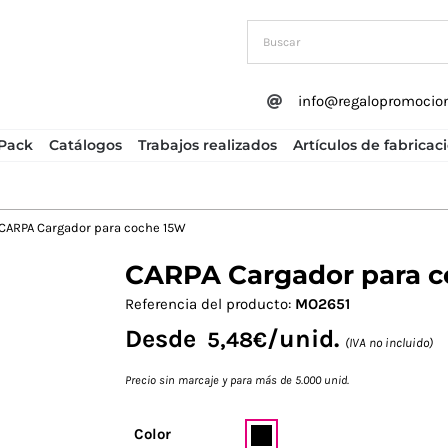
info@regalopromocio
Pack
Catálogos
Trabajos realizados
Artículos de fabricac
CARPA Cargador para coche 15W
CARPA Cargador para c
Next
Referencia del producto:
MO2651
Desde
/unid.
5,48
€
(IVA no incluido)
Precio sin marcaje y para más de 5.000 unid.
Color