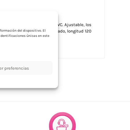
a
ohadilla antideslizante de PVC. Ajustable, los
formación del dispositivo. El
l tamaño. Cable USB A integrado, longitud 120
dentificaciones únicas en este
er preferencias
gía