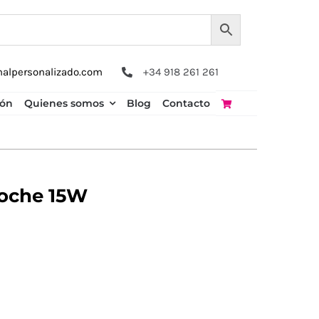
nalpersonalizado.com
+34 918 261 261
ión
Quienes somos
Blog
Contacto
oche 15W