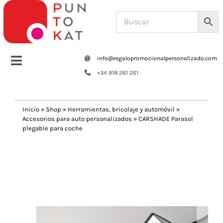
Saltar
al
contenido
info@regalopromocionalpersonalizado.com
Toggle
+34 918 261 261
Navigation
Home
Inicio
»
Shop
»
Herramientas, bricolaje y automóvil
»
Accesorios para auto personalizados
»
CARSHADE Parasol
Tazas y botellas
plegable para coche
Previous
Next
Bolsas – Mochilas
Oficina
Escritura