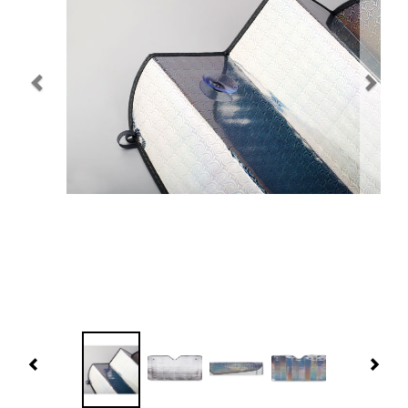
Navidad 🎄 Invierno
Tecnología
Más Regalos
Fabricación
WooCommerce Cart
Previous
Nex