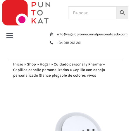
Saltar
al
contenido
info@regalopromocionalpersonalizado.com
Toggle
+34 918 261 261
Navigation
Home
Inicio
»
Shop
»
Hogar
»
Cuidado personal y Pharma
»
Cepillos cabello personalizados
»
Cepillo con espejo
Tazas y botellas
personalizado Glance plegable de colores vivos
Previous
Next
Bolsas – Mochilas
Oficina
Escritura