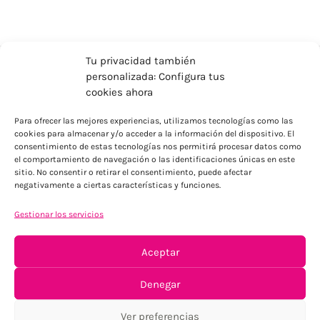
Tu privacidad también
personalizada: Configura tus
cookies ahora
Para ofrecer las mejores experiencias, utilizamos tecnologías como las
cookies para almacenar y/o acceder a la información del dispositivo. El
consentimiento de estas tecnologías nos permitirá procesar datos como
el comportamiento de navegación o las identificaciones únicas en este
ENVÍOS ECONÓMICOS
sitio. No consentir o retirar el consentimiento, puede afectar
negativamente a ciertas características y funciones.
Para Península, resto consultar
Gestionar los servicios
Aceptar
Denegar
Ver preferencias