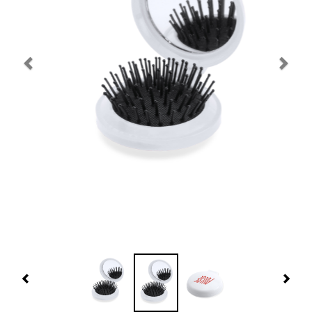
Navidad 🎄 Invierno
Tecnología
Más Regalos
Fabricación
WooCommerce Cart
Previous
Nex