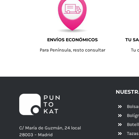
ENVÍOS ECONÓMICOS
TU SA
Para Península, resto consultar
Tu 
NUESTR
Bolsa
Bolíg
Botel
C/ María de Guzmán, 24 local
Tazas
28003 – Madrid