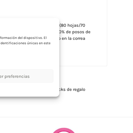
nas de papel reciclado rayado (80 hojas/70
a
vero. Detalle fabricado con un 20% de posos de
formación del dispositivo. El
poli algodón. Detalle metálico en la correa
dentificaciones únicas en este
, N7.1, FSC-C213206
er preferencias
alizados
,
Escritura
,
Oficina
,
Packs de regalo