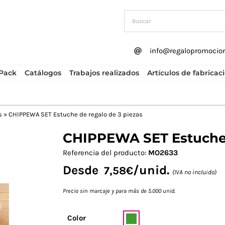
info@regalopromocio
Pack
Catálogos
Trabajos realizados
Artículos de fabricac
s
»
CHIPPEWA SET Estuche de regalo de 3 piezas
CHIPPEWA SET Estuche d
Next
Referencia del producto:
MO2633
Desde
/unid.
7,58
€
(IVA no incluido)
Precio sin marcaje y para más de 5.000 unid.
Color