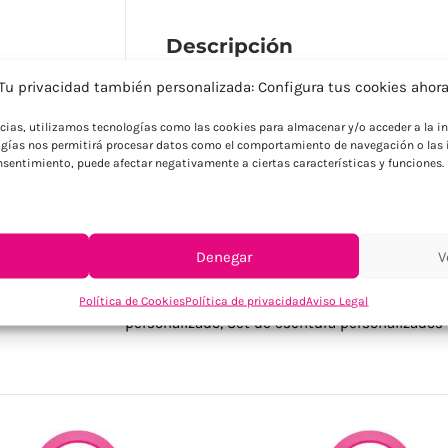
Descripción
Set de libreta A5 de tapa dura y 160 pági
Tu privacidad también personalizada: Configura tus cookies ahor
g/m²) , bolígrafo metálico giratorio y lla
ncias, utilizamos tecnologías como las cookies para almacenar y/o acceder a la in
té, un 30% de corcho y un 50% de tela de 
gías nos permitirá procesar datos como el comportamiento de navegación o las i
elástica. FSC®-certified | FSC MIX CREDIT
consentimiento, puede afectar negativamente a ciertas características y funciones.
Denegar
V
SKU:
MO2633-09
Categorías:
Blocs - libretas - cuadernos person
Política de Cookies
Política de privacidad
Aviso Legal
personalizado
,
Set de escritura personalizados