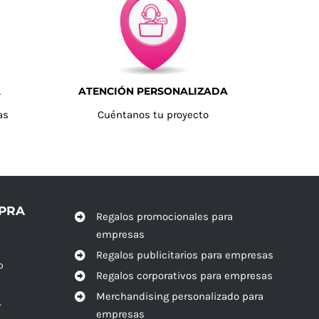
A
ATENCIÓN PERSONALIZADA
as
Cuéntanos tu proyecto
MPRA
Regalos promocionales para
empresas
Regalos publicitarios para empresas
o
Regalos corporativos para empresas
Merchandising personalizado para
r
empresas