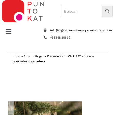
Saltar
al
contenido
info@regalopromocionalpersonalizado.com
Toggle
+34 918 261 261
Navigation
Home
Inicio
»
Shop
»
Hogar
»
Decoración
»
CHRISET Adornos
navideños de madera
Tazas y botellas
Previous
Next
Bolsas – Mochilas
Oficina
Escritura