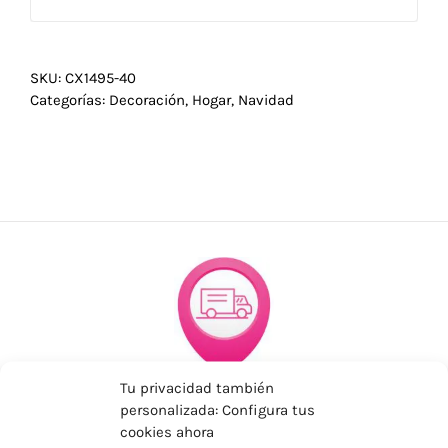
SKU:
CX1495-40
Categorías:
Decoración
,
Hogar
,
Navidad
Tu privacidad también
ENVÍOS ECONÓMICOS
personalizada: Configura tus
Para Península, resto consultar
cookies ahora