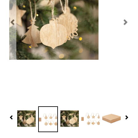
Navidad 🎄 Invierno
Tecnología
Más Regalos
Fabricación
WooCommerce Cart
Previous
Nex