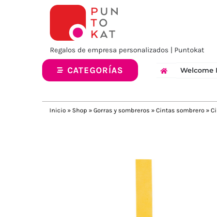
Saltar
al
contenido
Regalos de empresa personalizados | Puntokat
CATEGORÍAS
Welcome 
Inicio
»
Shop
»
Gorras y sombreros
»
Cintas sombrero
»
C
Previous