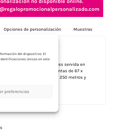
onalización no disponible online.
nfo@regalopromocionalpersonalizado.com
Opciones de personalización
Muestras
a
formación del dispositivo. El
dentificaciones únicas en este
ero en variada gama de colores servida en
o con aproximadamente 350 cintas de 67 x
máxima cantidad con rollo de 250 metros y
er preferencias
os