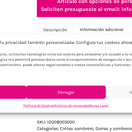
Artículo con opciones de pers
Soliciten presupuesto al email: i
Información adicional
Descripción
Tu privacidad también personalizada: Configura tus cookies ahor
Descripción
ncias, utilizamos tecnologías como las cookies para almacenar y/o acceder a la in
gías nos permitirá procesar datos como el comportamiento de navegación o las i
Cinta fabricada de non-woven para sombr
consentimiento, puede afectar negativamente a ciertas características y funciones.
rollos completos de 250 metros de larg
3,2cm. Ideal para empresas que buscan 
economía de escala garantizada.
Denegar
V
Política de Cookies
Política de privacidad
Aviso Legal
SKU:
12008005000
Categorías:
Cintas sombrero
,
Gorras y sombrer