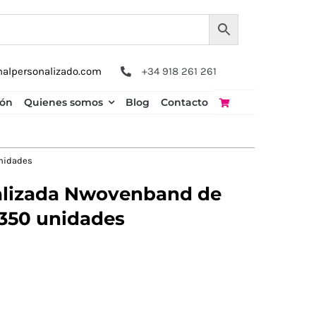
nalpersonalizado.com
+34 918 261 261
ión
Quienes somos
Blog
Contacto
nidades
alizada Nwovenband de
350 unidades