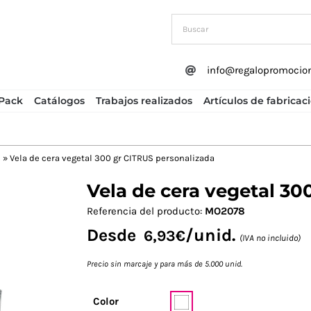
info@regalopromocio
Pack
Catálogos
Trabajos realizados
Artículos de fabricac
s
»
Vela de cera vegetal 300 gr CITRUS personalizada
Vela de cera vegetal 30
Next
Referencia del producto:
MO2078
Desde
/unid.
6,93
€
(IVA no incluido)
Precio sin marcaje y para más de 5.000 unid.
Color