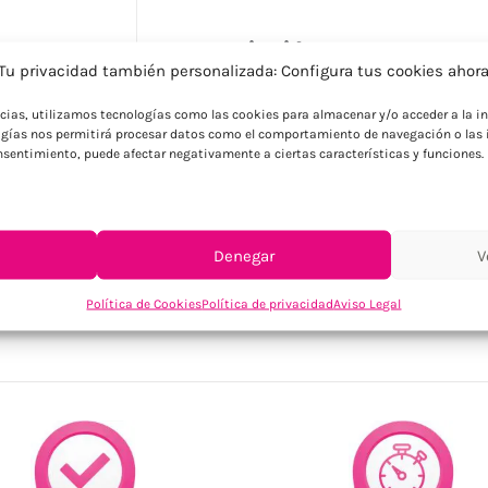
Descripción
Tu privacidad también personalizada: Configura tus cookies ahor
Vela personalizada de cera vegetal con fr
ncias, utilizamos tecnologías como las cookies para almacenar y/o acceder a la in
y frutos secos. Presentada en tarro de cr
gías nos permitirá procesar datos como el comportamiento de navegación o las i
combustión. Ideal para regalos de empre
consentimiento, puede afectar negativamente a ciertas características y funciones.
Denegar
V
SKU:
MO2078-06
Categorías:
Decoración
,
Hogar
,
Velas personaliz
Política de Cookies
Política de privacidad
Aviso Legal