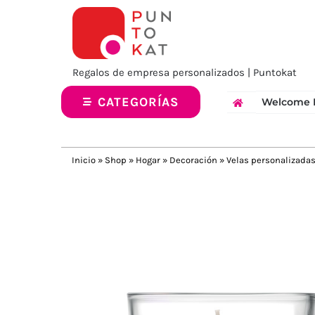
Saltar
al
contenido
Regalos de empresa personalizados | Puntokat
CATEGORÍAS
Welcome 
Inicio
»
Shop
»
Hogar
»
Decoración
»
Velas personalizada
Previous