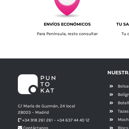
ENVÍOS ECONÓMICOS
TU SA
Para Península, resto consultar
Tu 
NUESTR
Bolsa
Bolíg
Botel
C/ María de Guzmán, 24 local
Tazas
28003 – Madrid
Mochi
+34 918 261 261 – +34 637 44 40 12
Blocs
Contáctanos