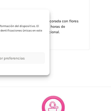
a
agancia a canela y cítricos, decorada con flores
formación del dispositivo. El
istal de 300 g, ofrece hasta 50 horas de
dentificaciones únicas en este
sa sostenibles con valor emocional.
er preferencias
adas