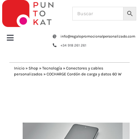
Saltar
al
contenido
info@regalopromocionalpersonalizado.com
Toggle
+34 918 261 261
Navigation
Home
Inicio
»
Shop
»
Tecnología
»
Conectores y cables
personalizados
»
COCHARGE Cordón de carga y datos 60 W
Tazas y botellas
Previous
Next
Bolsas – Mochilas
Oficina
Escritura