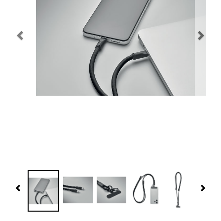
Navidad 🎄 Invierno
Tecnología
Más Regalos
Fabricación
WooCommerce Cart
Previous
Nex