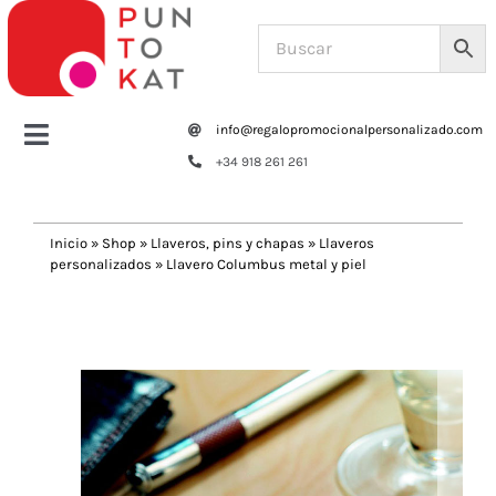
Saltar
al
contenido
info@regalopromocionalpersonalizado.com
Toggle
+34 918 261 261
Navigation
Home
Inicio
»
Shop
»
Llaveros, pins y chapas
»
Llaveros
personalizados
»
Llavero Columbus metal y piel
Tazas y botellas
Previous
Next
Bolsas – Mochilas
Oficina
Escritura