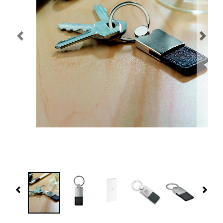
Navidad 🎄 Invierno
Tecnología
Más Regalos
Fabricación
WooCommerce Cart
Previous
Nex