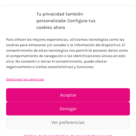
Tu privacidad también
personalizada: Configura tus
cookies ahora
Para ofrecer las mejores experiencias, utilizamos tecnologías como las
cookies para almacenar y/o acceder a la información del dispositivo. El
ENVÍOS ECONÓMICOS
consentimiento de estas tecnologías nos permitirá procesar datos como
el comportamiento de navegación o las identificaciones únicas en este
Para Península, resto consultar
sitio. No consentir o retirar el consentimiento, puede afectar
negativamente a ciertas características y funciones.
Gestionar los servicios
Aceptar
Denegar
TU SATISFACCIÓN = LA NUESTRA
Ver preferencias
Tu confianza, nuestro objetivo
Política de Cookies
Política de privacidad
Aviso Legal