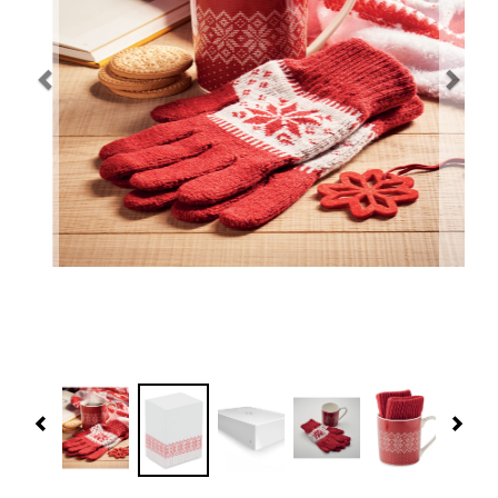
Navidad 🎄 Invierno
Tecnología
Más Regalos
Fabricación
WooCommerce Cart
Previous
Nex