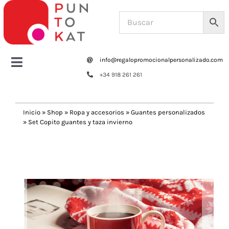
Saltar
al
contenido
info@regalopromocionalpersonalizado.com
Toggle
+34 918 261 261
Navigation
Home
Inicio
»
Shop
»
Ropa y accesorios
»
Guantes personalizados
»
Set Copito guantes y taza invierno
Tazas y botellas
Previous
Next
Bolsas – Mochilas
Oficina
Escritura