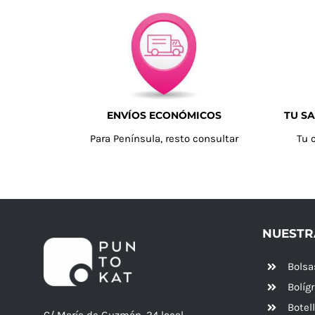
ENVÍOS ECONÓMICOS
TU SA
Para Península, resto consultar
Tu 
NUESTR
Bolsa
Bolíg
Botel