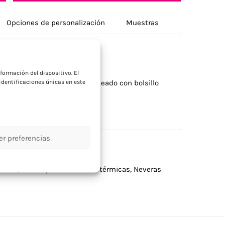
Opciones de personalización
Muestras
a
formación del dispositivo. El
dentificaciones únicas en este
 de 330 ml de RPET 600D jaspeado con bolsillo
 3 mm espuma. Capacidad 3L.
er preferencias
zadas
,
Bolsas personalizadas térmicas
,
Neveras