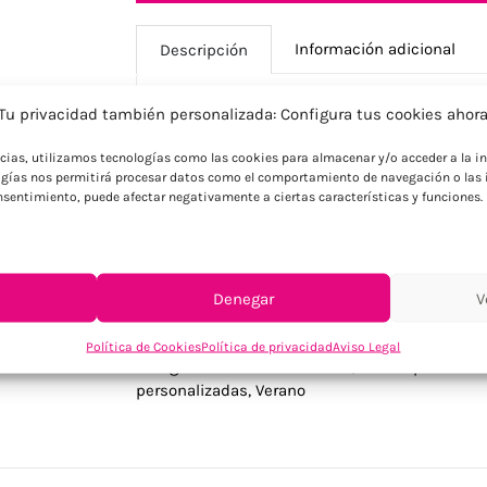
Información adicional
Descripción
Tu privacidad también personalizada: Configura tus cookies ahor
Descripción
ncias, utilizamos tecnologías como las cookies para almacenar y/o acceder a la in
gías nos permitirá procesar datos como el comportamiento de navegación o las i
Bolsa nevera con capacidad para 6 latas
consentimiento, puede afectar negativamente a ciertas características y funciones.
frontal. Aislamiento: 0,15 mm de PEVA +
Denegar
V
SKU:
MO6150-03
Política de Cookies
Política de privacidad
Aviso Legal
Categorías:
Bolsas - Mochilas
,
Bolsas personali
personalizadas
,
Verano