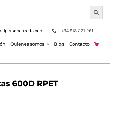
nalpersonalizado.com
+34 918 261 261
ión
Quienes somos
Blog
Contacto
atas 600D RPET