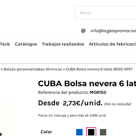
info@regalopromocio
Pack
Catálogos
Trabajos realizados
Artículos de fabricac
»
Bolsas personalizadas térmicas
»
CUBA Bolsa nevera 6 latas 600D RPET
CUBA Bolsa nevera 6 l
Next
Referencia del producto:
MO6150
Desde
/unid.
2,73
€
(IVA no incluido)
Precio sin marcaje y para más de 5.000 unid.
Color