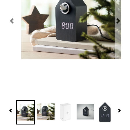
Navidad 🎄 Invierno
Tecnología
Más Regalos
Fabricación
WooCommerce Cart
Previous
Nex