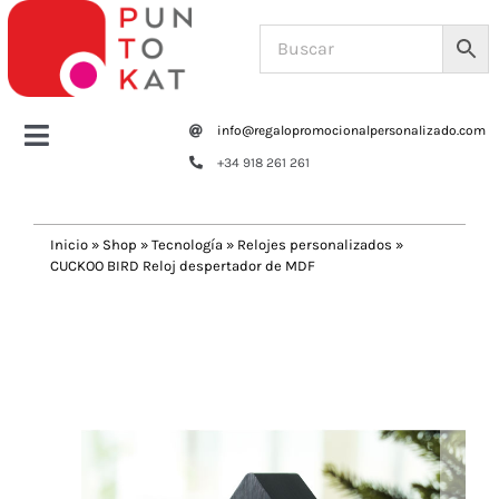
Saltar
al
contenido
info@regalopromocionalpersonalizado.com
Toggle
+34 918 261 261
Navigation
Home
Inicio
»
Shop
»
Tecnología
»
Relojes personalizados
»
CUCKOO BIRD Reloj despertador de MDF
Tazas y botellas
Previous
Next
Bolsas – Mochilas
Oficina
Escritura