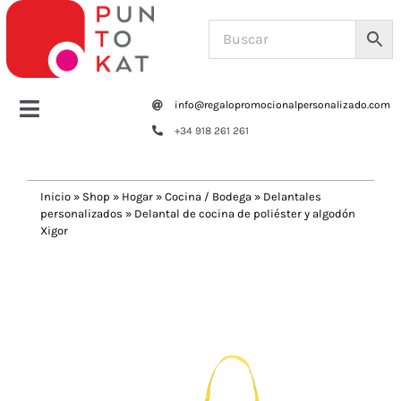
Saltar
al
contenido
info@regalopromocionalpersonalizado.com
Toggle
+34 918 261 261
Navigation
Home
Inicio
»
Shop
»
Hogar
»
Cocina / Bodega
»
Delantales
personalizados
»
Delantal de cocina de poliéster y algodón
Tazas y botellas
Xigor
Previous
Next
Bolsas – Mochilas
Oficina
Escritura