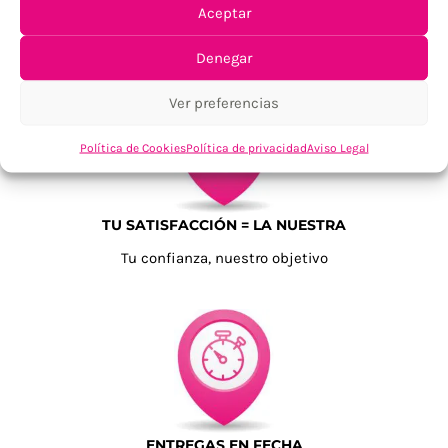
ENVÍOS ECONÓMICOS
Aceptar
Para Península, resto consultar
Denegar
Ver preferencias
Política de Cookies
Política de privacidad
Aviso Legal
TU SATISFACCIÓN = LA NUESTRA
Tu confianza, nuestro objetivo
ENTREGAS EN FECHA