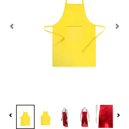
Navidad 🎄 Invierno
Tecnología
Más Regalos
Fabricación
WooCommerce Cart
Previous
Nex