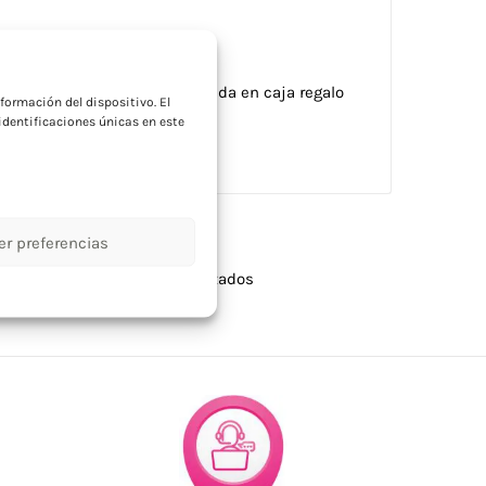
a
300 ml de capacidad, presentada en caja regalo
formación del dispositivo. El
dentificaciones únicas en este
er preferencias
llas
,
Tazas y vasos personalizados