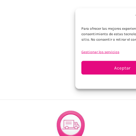
Para ofrecer las mejores experie
consentimiento de estas tecnolo
sitio. No consentir o retirar el 
Gestionar los servicios
Aceptar