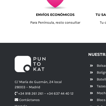
ENVÍOS ECONÓMICOS
TU SA
Para Península, resto consultar
Tu 
NUESTR
Bolsa
Bolíg
Botel
C/ María de Guzmán, 24 local
Tazas
28003 – Madrid
Mochi
+34 918 261 261 – +34 637 44 40 12
Blocs
Contáctanos