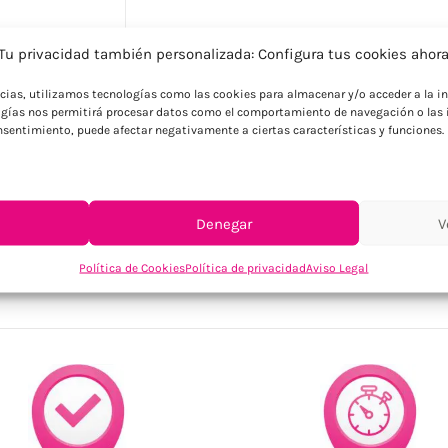
Descripción
Tu privacidad también personalizada: Configura tus cookies ahor
Taza clásica cilíndrica de cerámica con 
ncias, utilizamos tecnologías como las cookies para almacenar y/o acceder a la in
de cartón.
gías nos permitirá procesar datos como el comportamiento de navegación o las i
consentimiento, puede afectar negativamente a ciertas características y funciones.
Denegar
V
SKU:
KC7062-06
Categorías:
Cocina / Bodega
,
Hogar
,
Tazas y bote
Política de Cookies
Política de privacidad
Aviso Legal