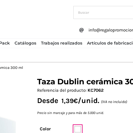
info@regalopromocio
Pack
Catálogos
Trabajos realizados
Artículos de fabricac
rámica 300 ml
Taza Dublin cerámica 3
Next
Referencia del producto:
KC7062
Desde
/unid.
1,39
€
(IVA no incluido)
Precio sin marcaje y para más de 5.000 unid.
Color