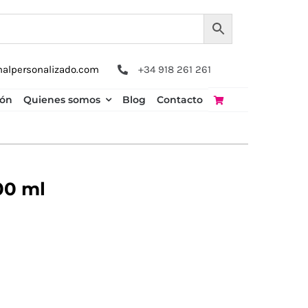
nalpersonalizado.com
+34 918 261 261
ión
Quienes somos
Blog
Contacto
00 ml