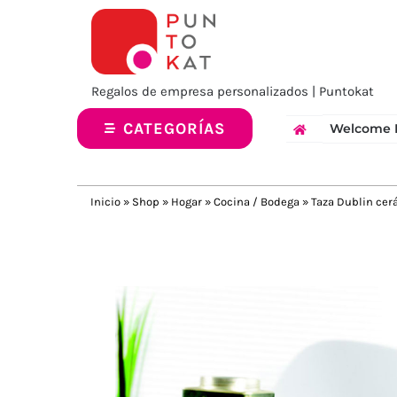
Saltar
al
contenido
Regalos de empresa personalizados | Puntokat
CATEGORÍAS
Welcome 
Inicio
»
Shop
»
Hogar
»
Cocina / Bodega
»
Taza Dublin ce
Previous