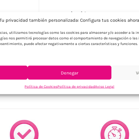
Descripción
Tu privacidad también personalizada: Configura tus cookies ahor
Bolsa de viaje en tejido reciclado de 450
ncias, utilizamos tecnologías como las cookies para almacenar y/o acceder a la in
reciclado) con correa de algodón ajustab
gías nos permitirá procesar datos como el comportamiento de navegación o las i
consentimiento, puede afectar negativamente a ciertas características y funciones.
Denegar
V
SKU:
MO2507-13
Categorías:
Bolsas - Mochilas
,
Bolsas fin de s
de deporte
,
Deporte y aventura
Política de Cookies
Política de privacidad
Aviso Legal