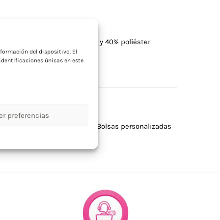
a
 gr/m² (60% algodón reciclado y 40% poliéster
formación del dispositivo. El
le y desmontable.
dentificaciones únicas en este
er preferencias
emana
,
Bolsas personalizadas
,
Bolsas personalizadas