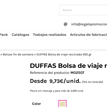
info@regalopromocio
Pack
Catálogos
Trabajos realizados
Artículos de fabricac
»
Bolsas fin de semana
»
DUFFAS Bolsa de viaje reciclada 450 gr
DUFFAS Bolsa de viaje r
Next
Referencia del producto:
MO2507
Desde
/unid.
9,73
€
(IVA no incluido)
Precio sin marcaje y para más de 5.000 unid.
Color