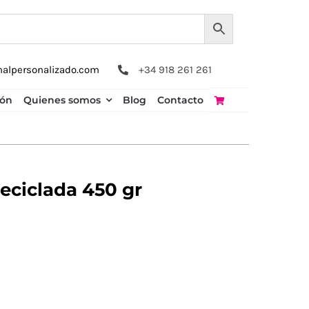
nalpersonalizado.com
+34 918 261 261
ión
Quienes somos
Blog
Contacto
eciclada 450 gr