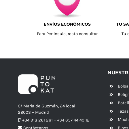
ENVÍOS ECONÓMICOS
TU SA
Para Península, resto consultar
Tu 
NUESTR
Bolsa
Bolíg
Botel
C/ María de Guzmán, 24 local
Tazas
28003 – Madrid
Mochi
+34 918 261 261 – +34 637 44 40 12
Blocs
Contáctanos