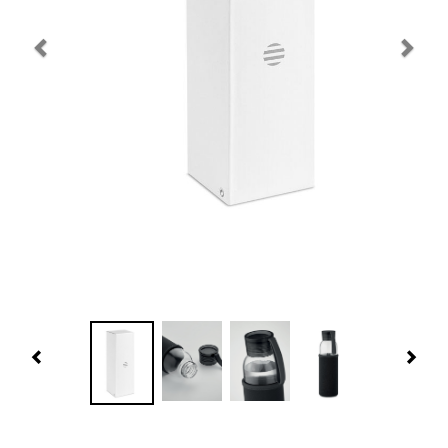
Navidad 🎄 Invierno
Tecnología
Más Regalos
Fabricación
WooCommerce Cart
Previous
Nex