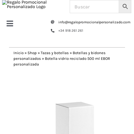
Saltar
al
contenido
info@regalopromocionalpersonalizado.com
Toggle
+34 918 261 261
Navigation
Home
Inicio
»
Shop
»
Tazas y botellas
»
Botellas y bidones
personalizados
»
Botella vidrio reciclado 500 ml EBOR
Tazas y botellas
personalizada
Previous
Next
Bolsas – Mochilas
Oficina
Escritura