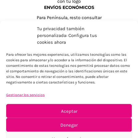
ENVÍOS ECONÓMICOS
Para Península, resto consultar
Tu privacidad también
personalizada: Configura tus
cookies ahora
Para ofrecer las mejores experiencias, utilizamos tecnologías como las
cookies para almacenar y/o acceder a la información del dispositivo. El
consentimiento de estas tecnologías nos permitirá procesar datos como
el comportamiento de navegación o las identificaciones únicas en este
sitio. No consentir o retirar el consentimiento, puede afectar
negativamente a ciertas características y funciones.
TU SATISFACCIÓN = LA NUESTRA
Tu confianza, nuestro objetivo
Gestionar los servicios
Aceptar
Denegar