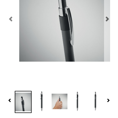
Navidad 🎄 Invierno
Tecnología
Más Regalos
Fabricación
WooCommerce Cart
Previous
Nex