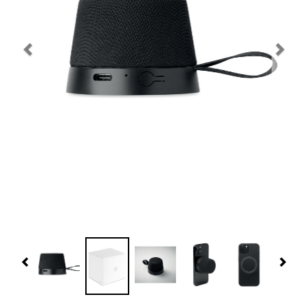
Navidad 🎄 Invierno
Tecnología
Más Regalos
Fabricación
WooCommerce Cart
Previous
Nex