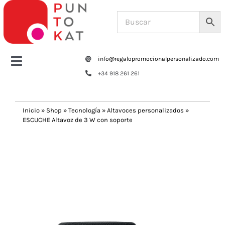
Saltar
al
contenido
info@regalopromocionalpersonalizado.com
Toggle
+34 918 261 261
Navigation
Home
Inicio
»
Shop
»
Tecnología
»
Altavoces personalizados
»
ESCUCHE Altavoz de 3 W con soporte
Tazas y botellas
Previous
Next
Bolsas – Mochilas
Oficina
Escritura