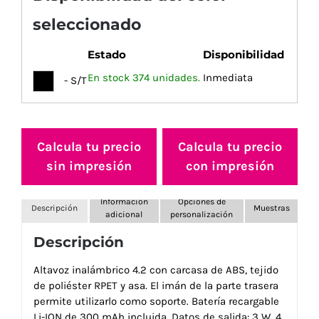
seleccionado
Estado
Disponibilidad
En stock 374 unidades.
Inmediata
- S/T
Calcula tu precio
Calcula tu precio
sin impresión
con impresión
Información
Opciones de
Descripción
Muestras
adicional
personalización
Descripción
Altavoz inalámbrico 4.2 con carcasa de ABS, tejido
de poliéster RPET y asa. El imán de la parte trasera
permite utilizarlo como soporte. Batería recargable
Li-ION de 300 mAh incluida. Datos de salida: 3 W, 4