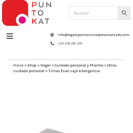
Saltar
al
contenido
info@regalopromocionalpersonalizado.com
Toggle
+34 918 261 261
Navigation
Home
Inicio
»
Shop
»
Hogar
»
Cuidado personal y Pharma
»
Otros
cuidado personal
»
Tiritas Evan caja emergencia
Tazas y botellas
Previous
Next
Bolsas – Mochilas
Oficina
Escritura