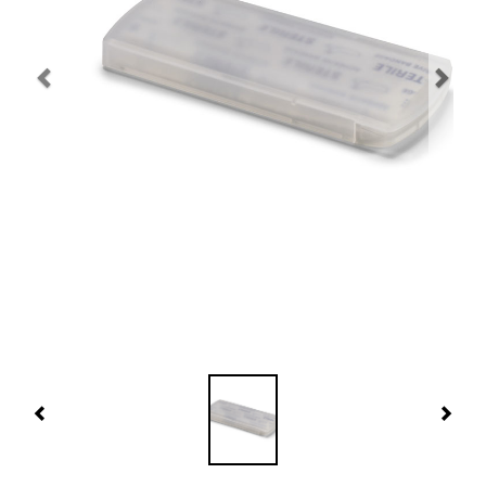
Navidad 🎄 Invierno
Tecnología
Más Regalos
Fabricación
WooCommerce Cart
Previous
Nex