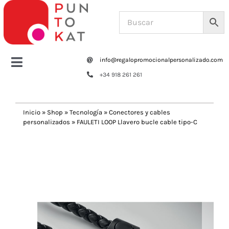
Saltar
al
contenido
info@regalopromocionalpersonalizado.com
Toggle
+34 918 261 261
Navigation
Home
Inicio
»
Shop
»
Tecnología
»
Conectores y cables
personalizados
»
FAULETI LOOP Llavero bucle cable tipo-C
Tazas y botellas
Previous
Next
Bolsas – Mochilas
Oficina
Escritura