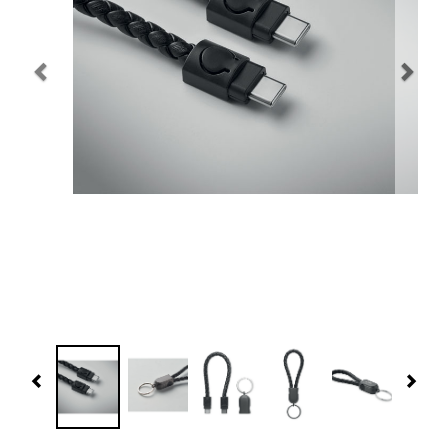
Navidad 🎄 Invierno
Tecnología
Más Regalos
Fabricación
WooCommerce Cart
Previous
Nex