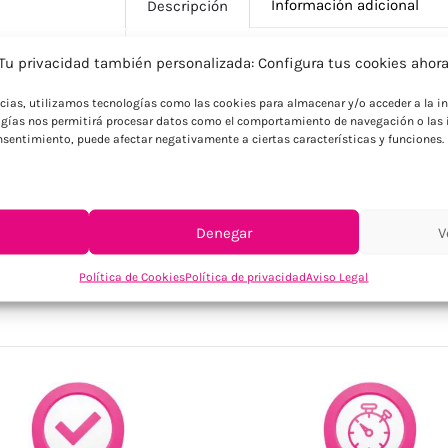
Información adicional
Descripción
Tu privacidad también personalizada: Configura tus cookies ahor
Descripción
ncias, utilizamos tecnologías como las cookies para almacenar y/o acceder a la in
gías nos permitirá procesar datos como el comportamiento de navegación o las i
Vaso de PP reutilizable para eventos con
consentimiento, puede afectar negativamente a ciertas características y funciones.
Denegar
V
SKU:
MO6375-26
Categorías:
Cocina / Bodega
,
Hogar
,
Tazas y bote
Política de Cookies
Política de privacidad
Aviso Legal