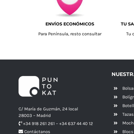
ENVÍOS ECONÓMICOS
TU SA
Para Península, resto consultar
Tu 
NUESTR
Bolsa
Bolíg
Botel
C/ María de Guzmán, 24 local
Tazas
28003 – Madrid
Mochi
+34 918 261 261 – +34 637 44 40 12
Blocs
Contáctanos