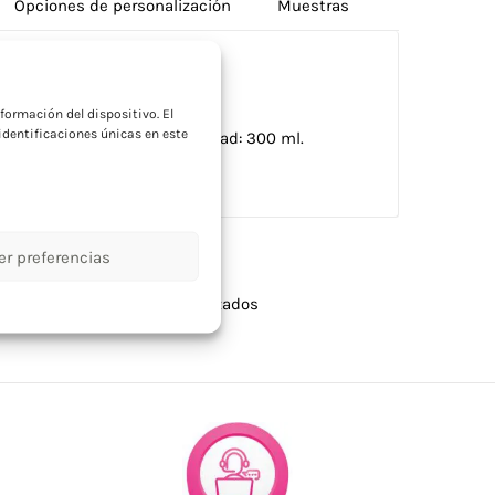
Opciones de personalización
Muestras
a
formación del dispositivo. El
dentificaciones únicas en este
 acabado translucido. Capacidad: 300 ml.
er preferencias
llas
,
Tazas y vasos personalizados