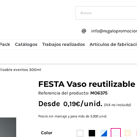
info@regalopromocio
Pack
Catálogos
Trabajos realizados
Artículos de fabricac
ilizable eventos 300ml
FESTA Vaso reutilizabl
Next
Referencia del producto:
MO6375
Desde
/unid.
0,19
€
(IVA no incluido)
Precio sin marcaje y para más de 5.000 unid.
Color