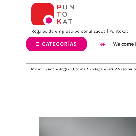
Saltar
al
contenido
Regalos de empresa personalizados | Puntokat
CATEGORÍAS
Welcome 
Inicio
»
Shop
»
Hogar
»
Cocina / Bodega
»
FESTA Vaso reut
Previous