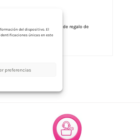
a
 Embalaje individual en caja de regalo de
formación del dispositivo. El
dentificaciones únicas en este
er preferencias