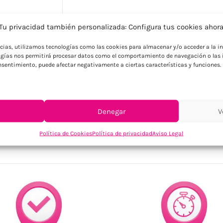
Descripción
Tu privacidad también personalizada: Configura tus cookies ahor
Taza de cerámica con motivos navideños.
ncias, utilizamos tecnologías como las cookies para almacenar y/o acceder a la in
cartón a juego. Capacidad: 300 ml.
gías nos permitirá procesar datos como el comportamiento de navegación o las i
consentimiento, puede afectar negativamente a ciertas características y funciones.
Denegar
V
SKU:
CX1571-03
Categoría:
Navidad
Política de Cookies
Política de privacidad
Aviso Legal