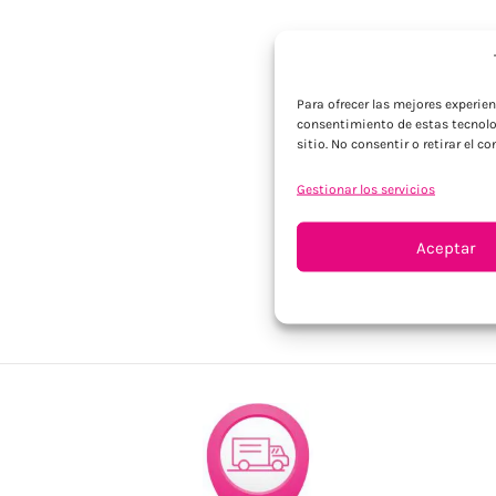
Para ofrecer las mejores experie
consentimiento de estas tecnolo
sitio. No consentir o retirar el 
Gestionar los servicios
Aceptar