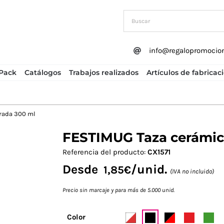
info@regalopromocio
Pack
Catálogos
Trabajos realizados
Artículos de fabricac
rada 300 ml
FESTIMUG Taza cerámic
Next
Referencia del producto:
CX1571
Desde
/unid.
1,85
€
(IVA no incluido)
Precio sin marcaje y para más de 5.000 unid.
Color