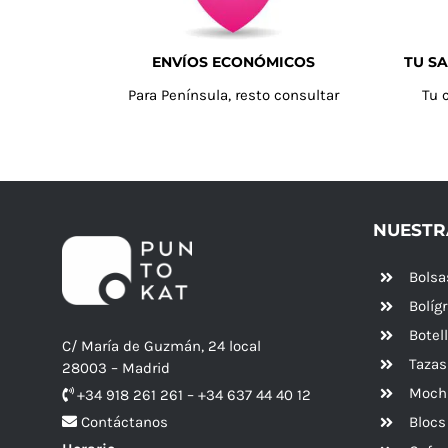
ENVÍOS ECONÓMICOS
TU SA
Para Península, resto consultar
Tu 
NUESTR
Bolsa
Bolíg
Botel
C/ María de Guzmán, 24 local
Tazas
28003 – Madrid
Mochi
+34 918 261 261 – +34 637 44 40 12
Blocs
Contáctanos