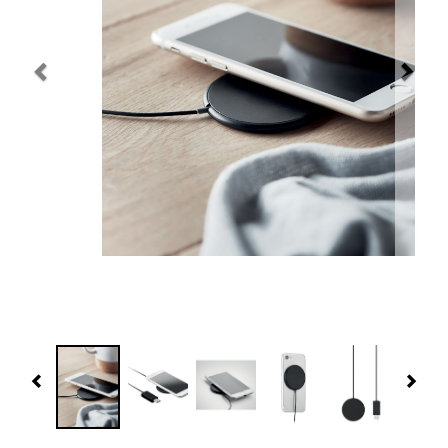
Navidad 🎄 Invierno
Tecnología
Más Regalos
Fabricación
WooCommerce Cart
Previous
Nex