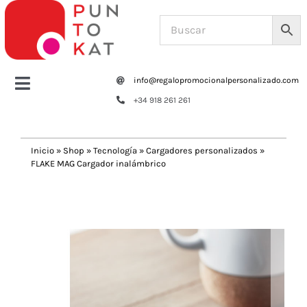
Saltar
al
contenido
info@regalopromocionalpersonalizado.com
Toggle
+34 918 261 261
Navigation
Home
Inicio
»
Shop
»
Tecnología
»
Cargadores personalizados
»
FLAKE MAG Cargador inalámbrico
Tazas y botellas
Previous
Next
Bolsas – Mochilas
Oficina
Escritura