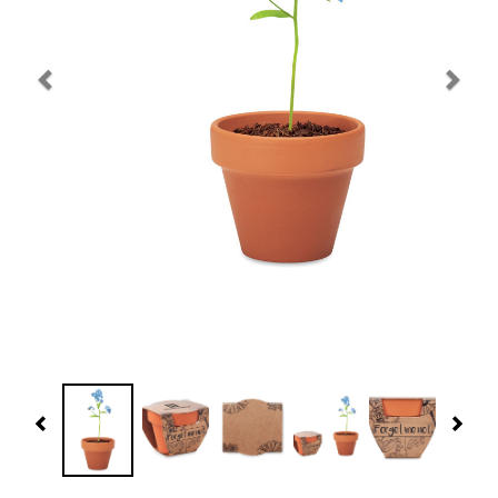
Navidad 🎄 Invierno
Tecnología
Más Regalos
Fabricación
WooCommerce Cart
Previous
Nex