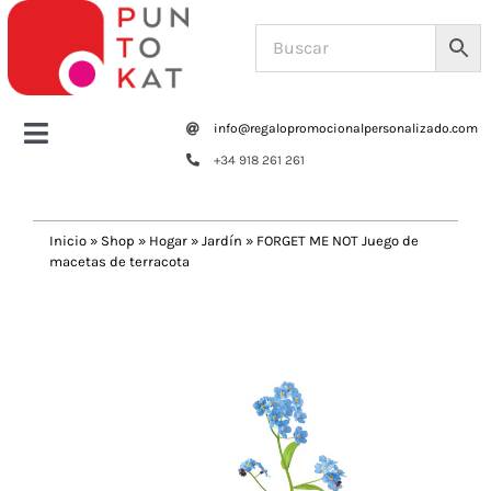
Saltar
al
contenido
info@regalopromocionalpersonalizado.com
Toggle
+34 918 261 261
Navigation
Home
Inicio
»
Shop
»
Hogar
»
Jardín
»
FORGET ME NOT Juego de
macetas de terracota
Tazas y botellas
Previous
Next
Bolsas – Mochilas
Oficina
Escritura