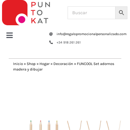
Saltar
al
contenido
info@regalopromocionalpersonalizado.com
Toggle
+34 918 261 261
Navigation
Home
Inicio
»
Shop
»
Hogar
»
Decoración
»
FUNCOOL Set adornos
madera y dibujar
Tazas y botellas
Previous
Next
Bolsas – Mochilas
Oficina
Escritura