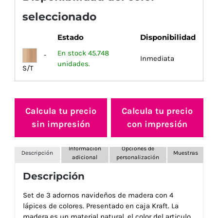
seleccionado
Estado
Disponibilidad
En stock 45.748
-
Inmediata
unidades.
S/T
Calcula tu precio
Calcula tu precio
sin impresión
con impresión
Información
Opciones de
Descripción
Muestras
adicional
personalización
Descripción
Set de 3 adornos navideños de madera con 4
lápices de colores. Presentado en caja Kraft. La
madera es un material natural, el color del articulo