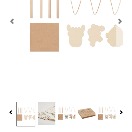
Navidad 🎄 Invierno
Tecnología
Más Regalos
Fabricación
WooCommerce Cart
Previous
Nex