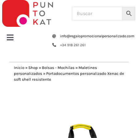
Saltar
al
contenido
info@regalopromocionalpersonalizado.com
Toggle
+34 918 261 261
Navigation
Home
Inicio
»
Shop
»
Bolsas - Mochilas
»
Maletines
personalizados
»
Portadocumentos personalizado Xenac de
Tazas y botellas
soft shell resistente
Previous
Next
Bolsas – Mochilas
Oficina
Escritura