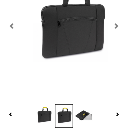
Navidad 🎄 Invierno
Tecnología
Más Regalos
Fabricación
WooCommerce Cart
Previous
Nex