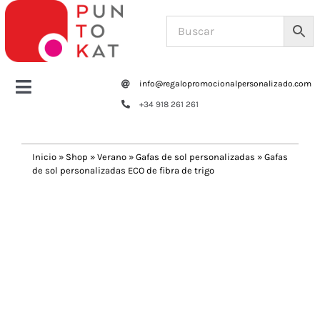
Saltar
al
contenido
info@regalopromocionalpersonalizado.com
Toggle
+34 918 261 261
Navigation
Home
Inicio
»
Shop
»
Verano
»
Gafas de sol personalizadas
»
Gafas
de sol personalizadas ECO de fibra de trigo
Tazas y botellas
Previous
Next
Bolsas – Mochilas
Oficina
Escritura