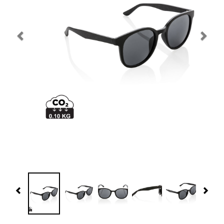
Navidad 🎄 Invierno
Tecnología
Más Regalos
Fabricación
WooCommerce Cart
Previous
Nex