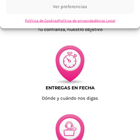
Ver preferencias
TU SATISFACCIÓN = LA NUESTRA
Política de Cookies
Política de privacidad
Aviso Legal
Tu confianza, nuestro objetivo
ENTREGAS EN FECHA
Dónde y cuándo nos digas