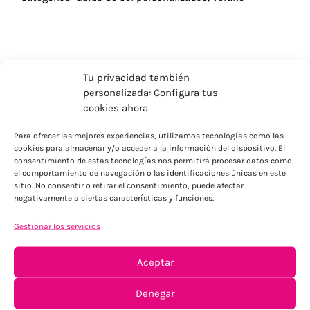
Tu privacidad también
personalizada: Configura tus
cookies ahora
Para ofrecer las mejores experiencias, utilizamos tecnologías como las
cookies para almacenar y/o acceder a la información del dispositivo. El
consentimiento de estas tecnologías nos permitirá procesar datos como
el comportamiento de navegación o las identificaciones únicas en este
sitio. No consentir o retirar el consentimiento, puede afectar
negativamente a ciertas características y funciones.
ENVÍOS ECONÓMICOS
Para Península, resto consultar
Gestionar los servicios
Aceptar
Denegar