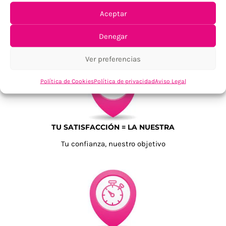
Aceptar
ENVÍOS ECONÓMICOS
Para Península, resto consultar
Denegar
Ver preferencias
Política de Cookies
Política de privacidad
Aviso Legal
TU SATISFACCIÓN = LA NUESTRA
Tu confianza, nuestro objetivo