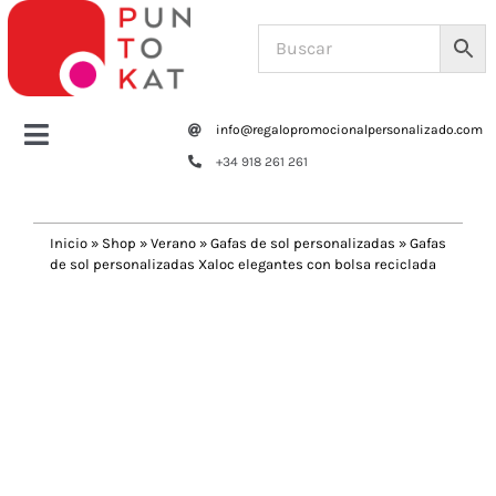
Saltar
al
contenido
info@regalopromocionalpersonalizado.com
Toggle
+34 918 261 261
Navigation
Home
Inicio
»
Shop
»
Verano
»
Gafas de sol personalizadas
»
Gafas
de sol personalizadas Xaloc elegantes con bolsa reciclada
Tazas y botellas
Previous
Next
Bolsas – Mochilas
Oficina
Escritura