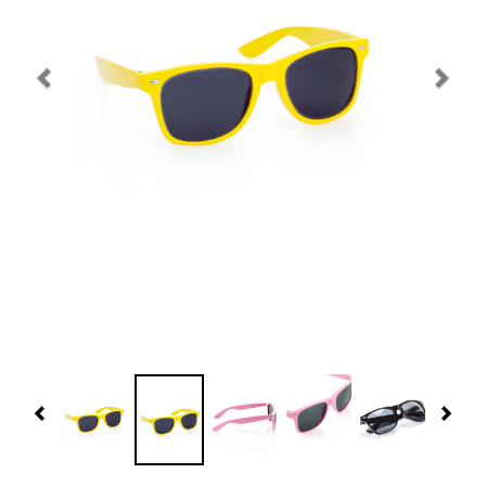
Navidad 🎄 Invierno
Tecnología
Más Regalos
Fabricación
WooCommerce Cart
Previous
Nex