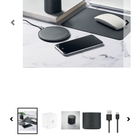
Navidad 🎄 Invierno
Tecnología
Más Regalos
Fabricación
WooCommerce Cart
Previous
Nex