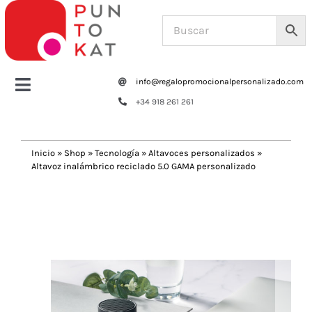
Saltar
al
contenido
info@regalopromocionalpersonalizado.com
Toggle
+34 918 261 261
Navigation
Home
Inicio
»
Shop
»
Tecnología
»
Altavoces personalizados
»
Altavoz inalámbrico reciclado 5.0 GAMA personalizado
Tazas y botellas
Previous
Next
Bolsas – Mochilas
Oficina
Escritura