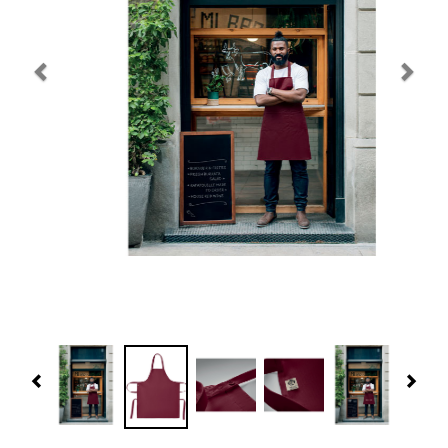
Navidad 🎄 Invierno
Tecnología
Más Regalos
Fabricación
WooCommerce Cart
Previous
Nex