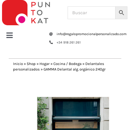
Saltar
al
contenido
info@regalopromocionalpersonalizado.com
Toggle
+34 918 261 261
Navigation
Home
Inicio
»
Shop
»
Hogar
»
Cocina / Bodega
»
Delantales
personalizados
»
GAMMA Delantal alg. orgánico 240gr
Tazas y botellas
Previous
Next
Bolsas – Mochilas
Oficina
Escritura