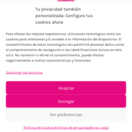
Tu privacidad también
personalizada: Configura tus
cookies ahora
Para ofrecer las mejores experiencias, utilizamos tecnologías como las
ENVÍOS ECONÓMICOS
cookies para almacenar y/o acceder a la información del dispositivo. El
consentimiento de estas tecnologías nos permitirá procesar datos como
Para Península, resto consultar
el comportamiento de navegación o las identificaciones únicas en este
sitio. No consentir o retirar el consentimiento, puede afectar
negativamente a ciertas características y funciones.
Gestionar los servicios
Aceptar
Denegar
TU SATISFACCIÓN = LA NUESTRA
Tu confianza, nuestro objetivo
Ver preferencias
Política de Cookies
Política de privacidad
Aviso Legal