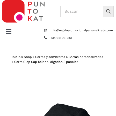
Saltar
al
contenido
info@regalopromocionalpersonalizado.com
Toggle
+34 918 261 261
Navigation
Home
Inicio
»
Shop
»
Gorras y sombreros
»
Gorras personalizadas
»
Gorra Glop Cap béisbol algodón 5 paneles
Tazas y botellas
Previous
Next
Bolsas – Mochilas
Oficina
Escritura