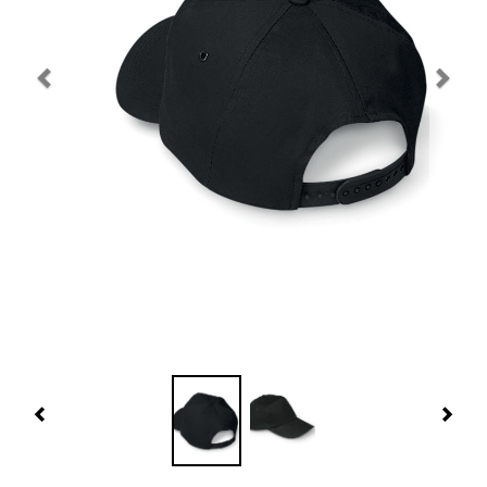
Navidad 🎄 Invierno
Tecnología
Más Regalos
Fabricación
WooCommerce Cart
Previous
Nex