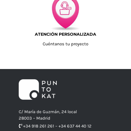
ATENCIÓN PERSONALIZADA
Cuéntanos tu proyecto
C/ María de Guzmán, 24 local
28003 – Madrid
+34 918 261 261 – +34 637 44 40 12