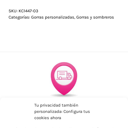
SKU:
KC1447-03
Categorías:
Gorras personalizadas
,
Gorras y sombreros
ENVÍOS ECONÓMICOS
Tu privacidad también
Para Península, resto consultar
personalizada: Configura tus
cookies ahora