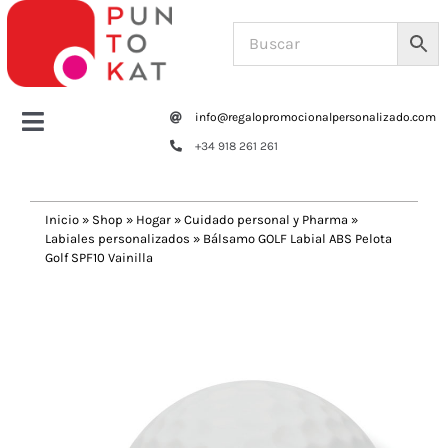
Saltar
al
contenido
info@regalopromocionalpersonalizado.com
Toggle
+34 918 261 261
Navigation
Home
Inicio
»
Shop
»
Hogar
»
Cuidado personal y Pharma
»
Labiales personalizados
»
Bálsamo GOLF Labial ABS Pelota
Tazas y botellas
Golf SPF10 Vainilla
Previous
Next
Bolsas – Mochilas
Oficina
Escritura