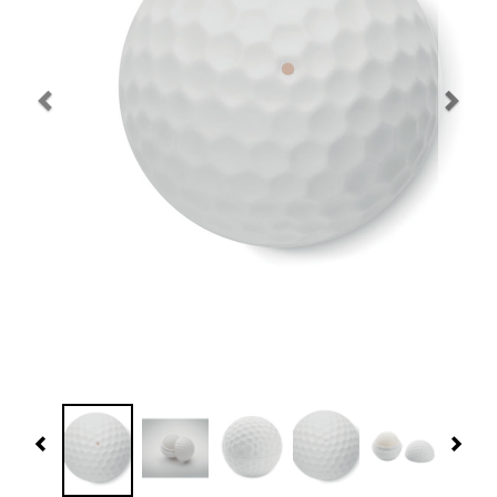
Navidad 🎄 Invierno
Tecnología
Más Regalos
Fabricación
WooCommerce Cart
Previous
Nex