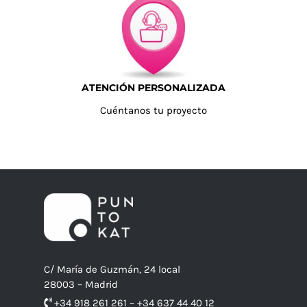
ATENCIÓN PERSONALIZADA
Cuéntanos tu proyecto
C/ María de Guzmán, 24 local
28003 – Madrid
+34 918 261 261 – +34 637 44 40 12