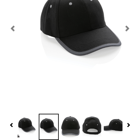
Navidad 🎄 Invierno
Tecnología
Más Regalos
Fabricación
WooCommerce Cart
Previous
Nex