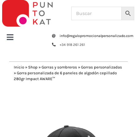
Saltar
al
contenido
info@regalopromocionalpersonalizado.com
Toggle
+34 918 261 261
Navigation
Home
Inicio
»
Shop
»
Gorras y sombreros
»
Gorras personalizadas
»
Gorra personalizada de 6 paneles de algodón cepillado
Tazas y botellas
280gr Impact AWARE™
Previous
Next
Bolsas – Mochilas
Oficina
Escritura