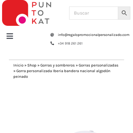
Saltar
al
contenido
info@regalopromocionalpersonalizado.com
Toggle
+34 918 261 261
Navigation
Home
Inicio
»
Shop
»
Gorras y sombreros
»
Gorras personalizadas
»
Gorra personalizada Iberia bandera nacional algodón
Tazas y botellas
peinado
Previous
Next
Bolsas – Mochilas
Oficina
Escritura