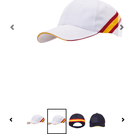
Navidad 🎄 Invierno
Tecnología
Más Regalos
Fabricación
WooCommerce Cart
Previous
Nex