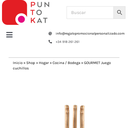
Saltar
al
contenido
info@regalopromocionalpersonalizado.com
Toggle
+34 918 261 261
Navigation
Home
Inicio
»
Shop
»
Hogar
»
Cocina / Bodega
»
GOURMET Juego
cuchillos
Tazas y botellas
Previous
Next
Bolsas – Mochilas
Oficina
Escritura