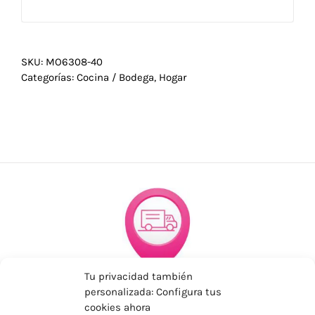
SKU:
MO6308-40
Categorías:
Cocina / Bodega
,
Hogar
Tu privacidad también
ENVÍOS ECONÓMICOS
personalizada: Configura tus
cookies ahora
Para Península, resto consultar