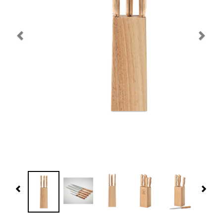
Navidad 🎄 Invierno
Tecnología
Más Regalos
Fabricación
WooCommerce Cart
Previous
Nex