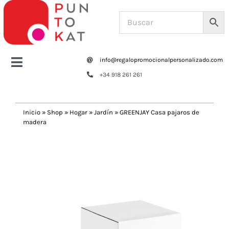
Saltar
al
contenido
info@regalopromocionalpersonalizado.com
Toggle
+34 918 261 261
Navigation
Home
Inicio
»
Shop
»
Hogar
»
Jardín
»
GREENJAY Casa pajaros de
madera
Tazas y botellas
Previous
Next
Bolsas – Mochilas
Oficina
Escritura