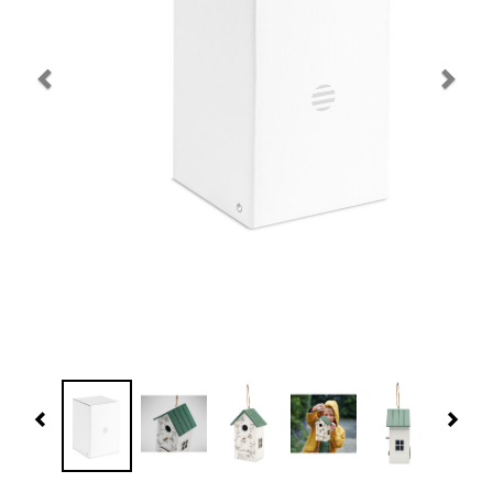
Navidad 🎄 Invierno
Tecnología
Más Regalos
Fabricación
WooCommerce Cart
Previous
Nex