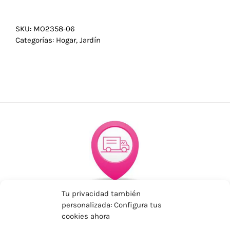
SKU:
MO2358-06
Categorías:
Hogar
,
Jardín
ENVÍOS ECONÓMICOS
Tu privacidad también
personalizada: Configura tus
Para Península, resto consultar
cookies ahora