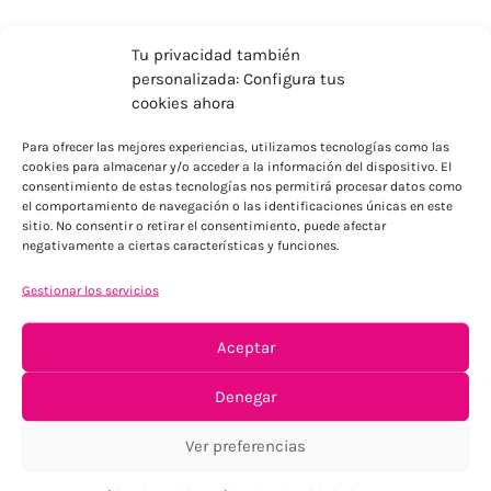
Tu privacidad también
personalizada: Configura tus
cookies ahora
Para ofrecer las mejores experiencias, utilizamos tecnologías como las
cookies para almacenar y/o acceder a la información del dispositivo. El
ENVÍOS ECONÓMICOS
consentimiento de estas tecnologías nos permitirá procesar datos como
el comportamiento de navegación o las identificaciones únicas en este
Para Península, resto consultar
sitio. No consentir o retirar el consentimiento, puede afectar
negativamente a ciertas características y funciones.
Gestionar los servicios
Aceptar
Denegar
TU SATISFACCIÓN = LA NUESTRA
Ver preferencias
Tu confianza, nuestro objetivo