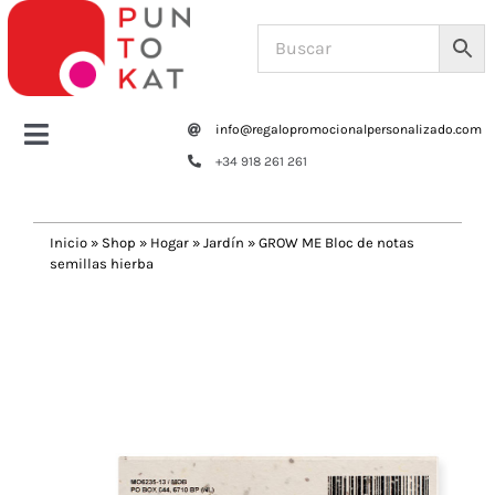
Saltar
al
contenido
info@regalopromocionalpersonalizado.com
Toggle
+34 918 261 261
Navigation
Home
Inicio
»
Shop
»
Hogar
»
Jardín
»
GROW ME Bloc de notas
semillas hierba
Tazas y botellas
Previous
Next
Bolsas – Mochilas
Oficina
Escritura