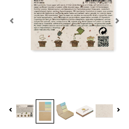
Navidad 🎄 Invierno
Tecnología
Más Regalos
Fabricación
WooCommerce Cart
Previous
Nex