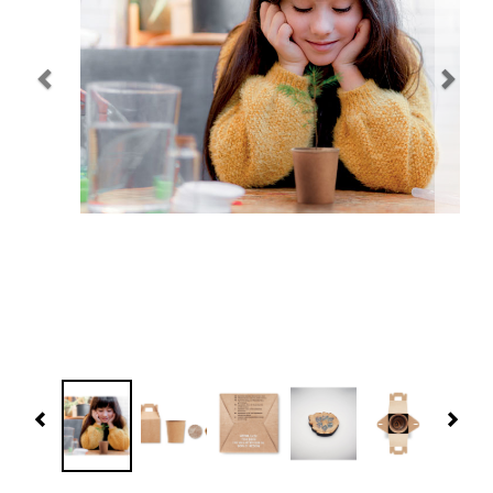
Navidad 🎄 Invierno
Tecnología
Más Regalos
Fabricación
WooCommerce Cart
Previous
Nex