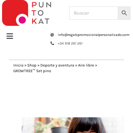
Saltar
al
contenido
info@regalopromocionalpersonalizado.com
Toggle
+34 918 261 261
Navigation
Home
Inicio
»
Shop
»
Deporte y aventura
»
Aire libre
»
GROWTREE™ Set pino
Tazas y botellas
Previous
Next
Bolsas – Mochilas
Oficina
Escritura