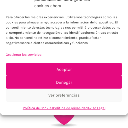
ENVÍOS ECONÓMICOS
cookies ahora
Para Península, resto consultar
Para ofrecer las mejores experiencias, utilizamos tecnologías como las
cookies para almacenar y/o acceder a la información del dispositivo. El
consentimiento de estas tecnologías nos permitirá procesar datos como
el comportamiento de navegación o las identificaciones únicas en este
sitio. No consentir o retirar el consentimiento, puede afectar
negativamente a ciertas características y funciones.
Gestionar los servicios
TU SATISFACCIÓN = LA NUESTRA
Aceptar
Tu confianza, nuestro objetivo
Denegar
Ver preferencias
Política de Cookies
Política de privacidad
Aviso Legal