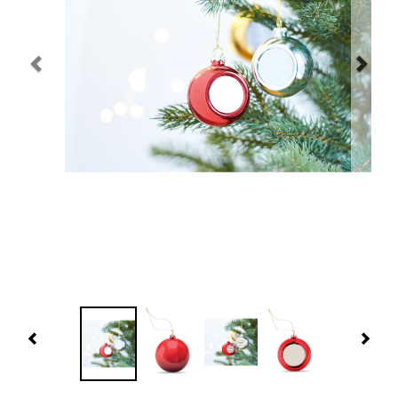
Navidad 🎄 Invierno
Tecnología
Más Regalos
Fabricación
WooCommerce Cart
Previous
Nex