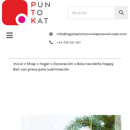
Saltar
al
contenido
info@regalopromocionalpersonalizado.com
Toggle
+34 918 261 261
Navigation
Home
Inicio
»
Shop
»
Hogar
»
Decoración
»
Bola navideña Happy
Ball con placa para sublimación
Tazas y botellas
Previous
Next
Bolsas – Mochilas
Oficina
Escritura