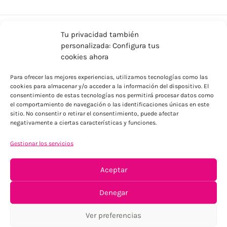
Tu privacidad también
personalizada: Configura tus
cookies ahora
Para ofrecer las mejores experiencias, utilizamos tecnologías como las
cookies para almacenar y/o acceder a la información del dispositivo. El
consentimiento de estas tecnologías nos permitirá procesar datos como
ENVÍOS ECONÓMICOS
el comportamiento de navegación o las identificaciones únicas en este
sitio. No consentir o retirar el consentimiento, puede afectar
Para Península, resto consultar
negativamente a ciertas características y funciones.
Gestionar los servicios
Aceptar
Denegar
TU SATISFACCIÓN = LA NUESTRA
Ver preferencias