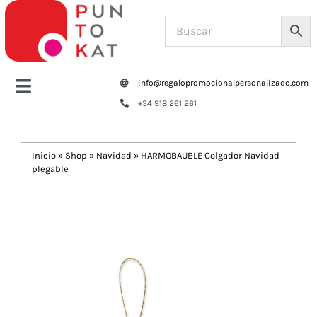
Saltar
al
contenido
info@regalopromocionalpersonalizado.com
Toggle
+34 918 261 261
Navigation
Home
Inicio
»
Shop
»
Navidad
»
HARMOBAUBLE Colgador Navidad
plegable
Tazas y botellas
Previous
Next
Bolsas – Mochilas
Oficina
Escritura