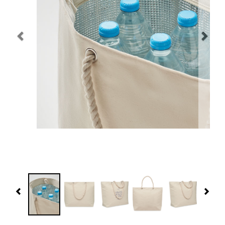
Navidad 🎄 Invierno
Tecnología
Más Regalos
Fabricación
WooCommerce Cart
Previous
Nex