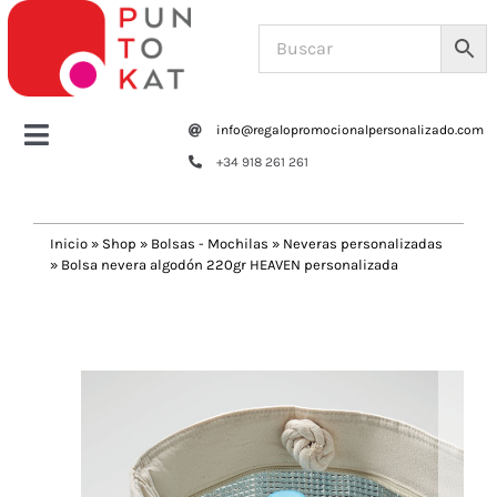
Saltar
al
contenido
info@regalopromocionalpersonalizado.com
Toggle
+34 918 261 261
Navigation
Home
Inicio
»
Shop
»
Bolsas - Mochilas
»
Neveras personalizadas
»
Bolsa nevera algodón 220gr HEAVEN personalizada
Tazas y botellas
Previous
Next
Bolsas – Mochilas
Oficina
Escritura