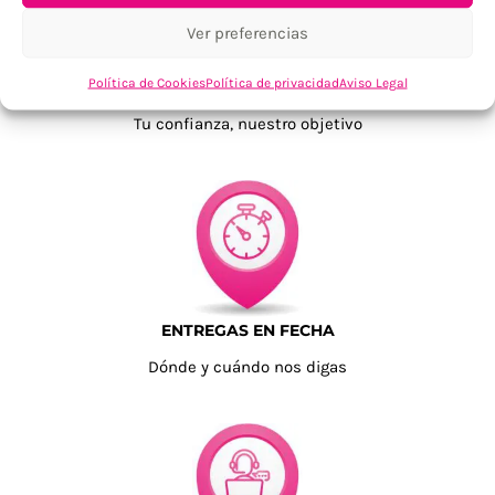
Ver preferencias
Política de Cookies
Política de privacidad
Aviso Legal
TU SATISFACCIÓN = LA NUESTRA
Tu confianza, nuestro objetivo
ENTREGAS EN FECHA
Dónde y cuándo nos digas