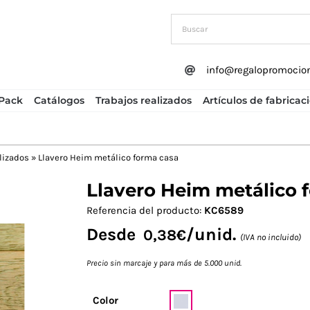
info@regalopromocio
Pack
Catálogos
Trabajos realizados
Artículos de fabricac
lizados
»
Llavero Heim metálico forma casa
Llavero Heim metálico 
Next
Referencia del producto:
KC6589
Desde
/unid.
0,38
€
(IVA no incluido)
Precio sin marcaje y para más de 5.000 unid.
Color