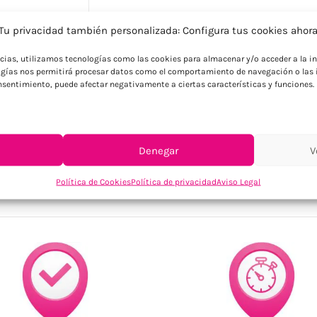
Tu privacidad también personalizada: Configura tus cookies ahor
Descripción
ncias, utilizamos tecnologías como las cookies para almacenar y/o acceder a la in
Llavero metálico con forma de casa. Detal
gías nos permitirá procesar datos como el comportamiento de navegación o las i
consentimiento, puede afectar negativamente a ciertas características y funciones.
Denegar
V
SKU:
KC6589-16
Categorías:
Llaveros personalizados
,
Llaveros, 
Política de Cookies
Política de privacidad
Aviso Legal