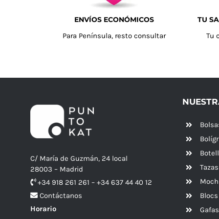
ENVÍOS ECONÓMICOS
TU SA
Para Península, resto consultar
Tu 
NUESTR
Bolsa
Bolíg
Botel
C/ María de Guzmán, 24 local
Tazas
28003 – Madrid
Mochi
+34 918 261 261 – +34 637 44 40 12
Blocs
Contáctanos
Horario
Gafas