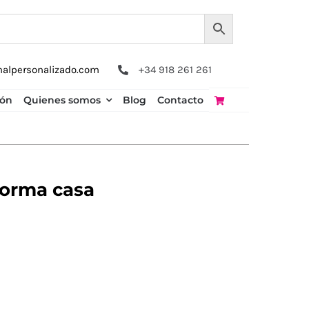
nalpersonalizado.com
+34 918 261 261
ión
Quienes somos
Blog
Contacto
forma casa